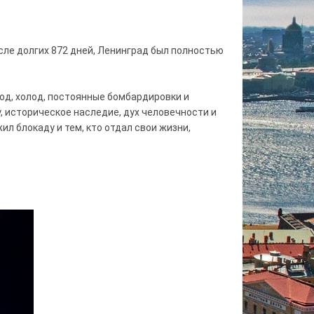
осле долгих 872 дней, Ленинград был полностью
лод, холод, постоянные бомбардировки и
, историческое наследие, дух человечности и
л блокаду и тем, кто отдал свои жизни,