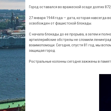
⠀
Город оставался во вражеской осаде долгих 872
⠀
27 января 1944 года — дата, которая навсегда в
освобожден от фашистской блокады.
⠀
С начала блокады до ее прорыва, а затем и полн
артиллерийские обстрелы не сломили ленинградц
взаимопомощи. Сегодня, спустя 81 год, мы вспо
защищая город.
⠀
Ростральные колонны сегодня зажжены в память