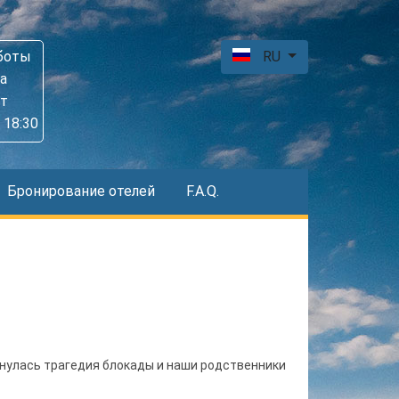
боты
RU
а
пт
 18:30
Бронирование отелей
F.A.Q.
снулась трагедия блокады и наши родственники