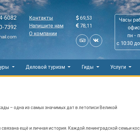
4-6082
Контакты
69,53
Часы ра
Напишите нам
78,11
0-7392
офис
О компании
пн - 
mail.com
с 10:30 до
Туры
Деловой туризм
Гиды
Услуги
ады – одна из самых значимых дат в летописи Великой
м связана ещё и личная история. Каждой ленинградской семьи ко