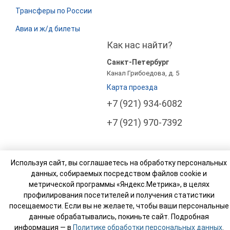
Трансферы по России
Авиа и ж/д билеты
Как нас найти?
Санкт-Петербург
Канал Грибоедова, д. 5
Карта проезда
+7 (921) 934-6082
+7 (921) 970-7392
Используя сайт, вы соглашаетесь на обработку персональных
© Компания Росси Тур Бизнес (РТ Бизнес). 2003-
данных, собираемых посредством файлов cookie и
2026
метрической программы «Яндекс.Метрика», в целях
профилирования посетителей и получения статистики
Реестровый номер туроператора: МВТ 007765
посещаемости. Если вы не желаете, чтобы ваши персональные
данные обрабатывались, покиньте сайт. Подробная
информация — в
Политике обработки персональных данных
.