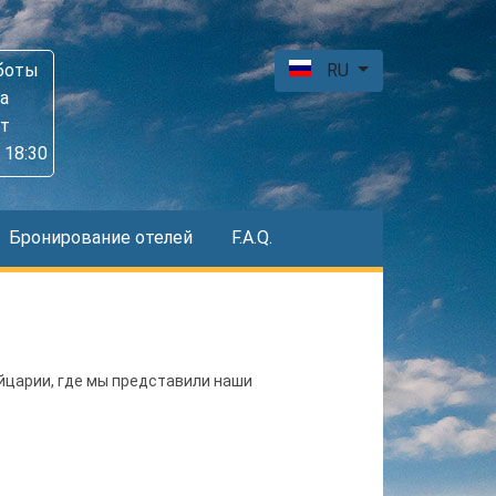
боты
RU
а
пт
 18:30
Бронирование отелей
F.A.Q.
ейцарии, где мы представили наши