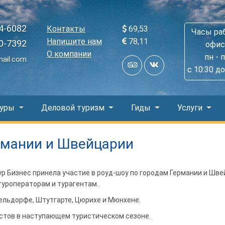
4-6082
Контакты
69,53
Часы ра
Напишите нам
78,11
0-7392
офис
О компании
пн - 
mail.com
с 10:30 до
Туры
Деловой туризм
Гиды
Услуги
рмании и Швейцарии
Тур Бизнес принела участие в роуд-шоу по городам Германии и Шв
туроператорам и турагентам.
ельдорфе, Штутгарте, Цюрихе и Мюнхене.
стов в наступающем туристическом сезоне.