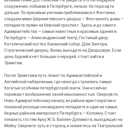
сооружение, побывав в Петербурге, нельзя. Но пора идти
дальше. По красивым улочкам приближаемся к Фонтанке,
следуем мимо Шереметевского дворца — Фонтанного дома —
попадаете прямо на Невский проспект. Здесь и до самого
Адмиралтейства — самые известные и красивые здания в
Петербурге — Александринский театр, Гостиный двор,
Католический костел, Казанский собор, Дом Зингера,
Строгановский дворец. Вновь выходите на Дворцовую. Если
день будний и нет больших очередей, стоит зайти в
Эрмитаж.
После Эрмитажа путь лежит по Адмиралтейской и
Английской набережным, где некогда строились самые
богатые особняки петербургской знати. Они и сейчас
поражают воображение своей изысканностью. Свернув по
Ново-Адмиралтейскому каналу, из района аристократии и
показной роскоши неожиданно попадаете в один из самых
бедных районов имперского Петербурга — Коломну. Стоит
показать гостям Арку Ж. Б. Валлен-Деламота, выходящую на
Мойку. Сверните чуть в сторону, и окажетесь на Театральной