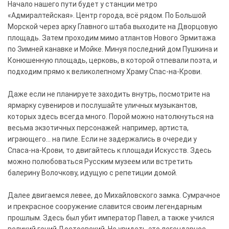
Начало нашего пути будет у станции метро
«Адмиралтейская». Центр города, всё рядом. По Большой
Морской через арку Главного штаба выходите на Дворцовую
площадь. Затем проходим мимо атлантов Нового Эрмитажа
по Зимней канавке и Мойке. Минуя последний дом Пушкина и
Конюшенную площадь, церковь, в которой отпевали поэта, и
подходим прямо к великолепному Храму Спас-на-Крови.
Даже если не планируете заходить внутрь, посмотрите на
ярмарку сувениров и послушайте уличных музыкантов,
которых здесь всегда много. Порой можно натолкнуться на
весьма экзотичных персонажей: например, артиста,
играющего... на пиле. Если не задержались в очереди у
Спаса-на-Крови, то двигайтесь к площади Искусств. Здесь
можно полюбоваться Русским музеем или встретить
балерину Волочкову, идущую с репетиции домой.
Далее двигаемся левее, до Михайловского замка. Сумрачное
и прекрасное сооружение славится своим легендарным
прошлым. Здесь был убит император Павел, а также учился
великий гений Достоевский. Не увидеть это легендарное