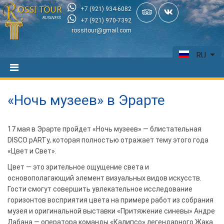
+7 (921) 934-6082
+7 (921) 970-7392
rossitour@gmail.com
RU
«Ночь музеев» в Эрарте
17 мая в Эрарте пройдет «Ночь музеев» — блистательная
DISCO pARTy, которая полностью отражает тему этого года
«Цвет и Свет».
Цвет — это зрительное ощущение света и
основополагающий элемент визуальных видов искусств.
Гости смогут совершить увлекательное исследование
горизонтов восприятия цвета на примере работ из собрания
музея и оригинальной выставки «Притяжение синевы» Андре
Лабана — оператора команды «Калипсо» легендарного Жака