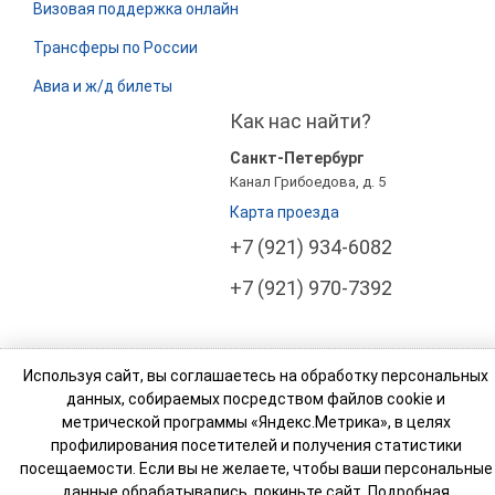
Визовая поддержка онлайн
Трансферы по России
Авиа и ж/д билеты
Как нас найти?
Санкт-Петербург
Канал Грибоедова, д. 5
Карта проезда
+7 (921) 934-6082
+7 (921) 970-7392
Используя сайт, вы соглашаетесь на обработку персональных
© Компания Росси Тур Бизнес (РТ Бизнес). 2003-
данных, собираемых посредством файлов cookie и
2026
метрической программы «Яндекс.Метрика», в целях
профилирования посетителей и получения статистики
Реестровый номер туроператора: МВТ 007765
посещаемости. Если вы не желаете, чтобы ваши персональные
данные обрабатывались, покиньте сайт. Подробная