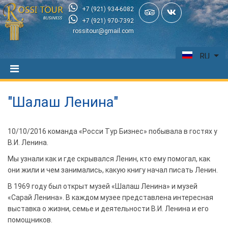
+7 (921) 934-6082
+7 (921) 970-7392
rossitour@gmail.com
RU
"Шалаш Ленина"
10/10/2016 команда «Росси Тур Бизнес» побывала в гостях у
В.И. Ленина.
Мы узнали как и где скрывался Ленин, кто ему помогал, как
они жили и чем занимались, какую книгу начал писать Ленин.
В 1969 году был открыт музей «Шалаш Ленина» и музей
«Сарай Ленина». В каждом музее представлена интересная
выставка о жизни, семье и деятельности В.И. Ленина и его
помощников.