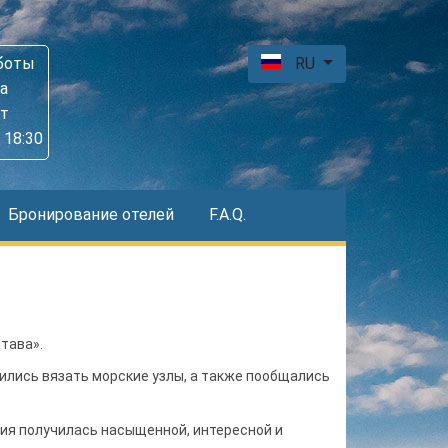
боты
RU
а
пт
 18:30
Бронирование отелей
F.A.Q.
тава».
чились вязать морские узлы, а также пообщались
сия получилась насыщенной, интересной и