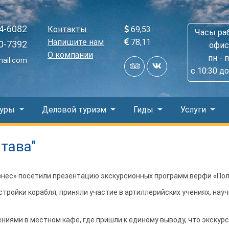
4-6082
Контакты
69,53
Часы ра
Напишите нам
78,11
0-7392
офис
О компании
пн - 
mail.com
с 10:30 до
Туры
Деловой туризм
Гиды
Услуги
тава"
знес» посетили презентацию экскурсионных программ верфи «Пол
стройки корабля, приняли участие в артиллерийских учениях, нау
ниями в местном кафе, где пришли к единому выводу, что экскур