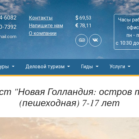
4-6082
Контакты
69,53
Часы ра
Напишите нам
78,11
0-7392
офис
О компании
пн - 
mail.com
с 10:30 до
Туры
Деловой туризм
Гиды
Услуги
ест "Новая Голландия: остров 
(пешеходная) 7-17 лет