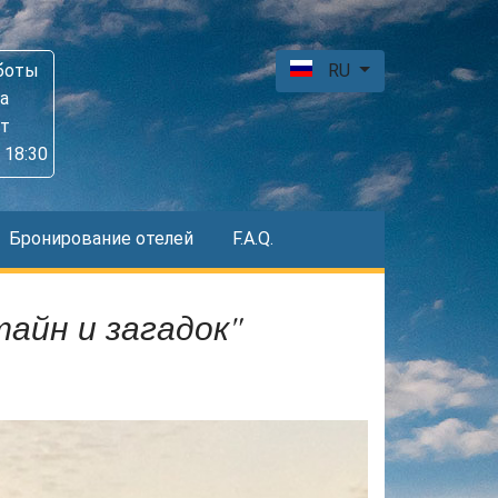
боты
RU
а
пт
 18:30
Бронирование отелей
F.A.Q.
тайн и загадок"