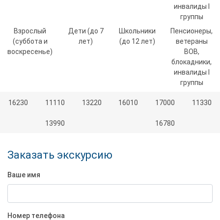
инвалиды I
группы
Взрослый
Дети (до 7
Школьники
Пенсионеры,
(суббота и
лет)
(до 12 лет)
ветераны
воскресенье)
ВОВ,
блокадники,
инвалиды I
группы
16230
11110
13220
16010
17000
11330
13990
16780
Заказать экскурсию
Ваше имя
Номер телефона