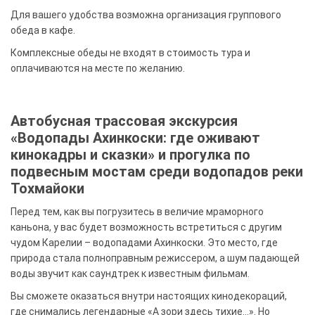
Для вашего удобства возможна организация группового
обеда в кафе.
Комплексные обеды не входят в стоимость тура и
оплачиваются на месте по желанию.
Автобусная трассовая экскурсия
«Водопады Ахинкоски: где оживают
кинокадры и сказки» и прогулка по
подвесным мостам среди водопадов реки
Тохмайоки
Перед тем, как вы погрузитесь в величие мраморного
каньона, у вас будет возможность встретиться с другим
чудом Карелии – водопадами Ахинкоски. Это место, где
природа стала полноправным режиссером, а шум падающей
воды звучит как саундтрек к известным фильмам.
Вы сможете оказаться внутри настоящих кинодекораций,
где снимались легендарные «А зори здесь тихие…». Но