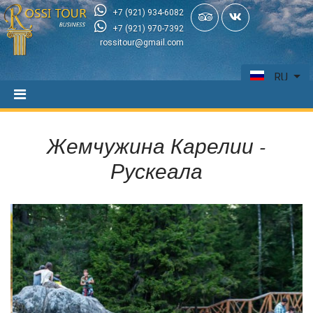
+7 (921) 934-6082
+7 (921) 970-7392
rossitour@gmail.com
RU
Жемчужина Карелии -
Рускеала