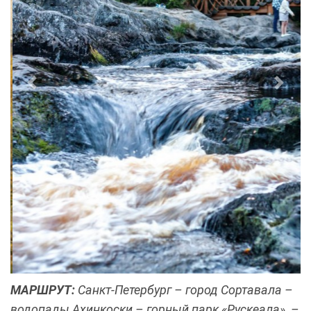
Previous
Next
МАРШРУТ:
Санкт-Петербург – город Сортавала –
водопады Ахинкоски – горный парк «Рускеала» –