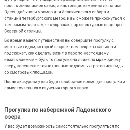
просто живописное озеро, а настоящая каменная летопись.
Здесь добывали мрамор для Исаакиевского собора и
станций петербургского метро, и вы сможете прикоснуться к
тем самым пластам, что украшают архитектурные шедевры
Северной столицы.
Во время вашего путешествия вы совершите прогулку с
местным гидом, который откроет вам секреты каньона и
подскажет, как сделать визит в парк по-настоящему
незабываемым – будь то прогулка на лодке по мраморному
озеру, посещение таинственных подземных гротов или виды
со смотровых площадок.
После экскурсии у вас будет свободное время для прогулки и
самостоятельного изучения горного парка.
Прогулка по набережной Ладожского
озера
У вас будет возможность самостоятельно прогуляться по