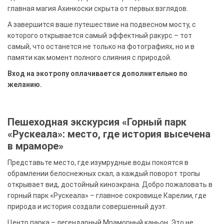
главная магия Ахинкоски скрыта от первых взглядов.
А завершится ваше путешествие на подвесном мосту, с
которого открывается самый эффектный ракурс – тот
самый, что останется не только на фотографиях, но и в
памяти как момент полного слияния с природой.
Вход на экотропу оплачивается дополнительно по
желанию.
Пешеходная экскурсия «Горный парк
«Рускеала»: место, где история высечена
в мраморе»
Представьте место, где изумрудные воды покоятся в
обрамлении белоснежных скал, а каждый поворот тропы
открывает вид, достойный киноэкрана. Добро пожаловать в
горный парк «Рускеала» – главное сокровище Карелии, где
природа и история создали совершенный дуэт.
Центр парка – легендарный Мраморный каньон. Это не